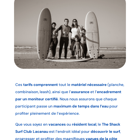
Ces
tarifs comprennent
tout le
matériel nécessaire
(planche,
combinaison, leash), ainsi que l’
assurance
et l’
encadrement
par un moniteur certifié
. Nous nous assurons que chaque
participant passe un
maximum de temps dans l’eau
pour
profiter pleinement de l’expérience.
Que vous soyez en
vacances
ou
résident local
, le
The Shack
Surf Club Lacanau
est l’endroit idéal pour
découvrir le surf
,
progresser et profiter des magnifiques
vagues de la côte