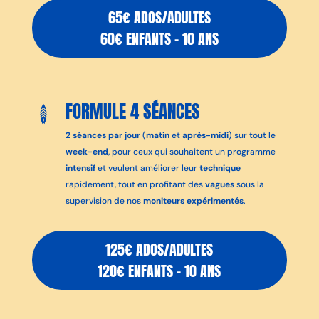
65€ ADOS/ADULTES
60€ ENFANTS – 10 ANS
FORMULE 4 SÉANCES
2 séances par jour
(
matin
et
après-midi
) sur tout le
week-end
, pour ceux qui souhaitent un programme
intensif
et veulent améliorer leur
technique
rapidement, tout en profitant des
vagues
sous la
supervision de nos
moniteurs expérimentés
.
125€ ADOS/ADULTES
120€ ENFANTS – 10 ANS