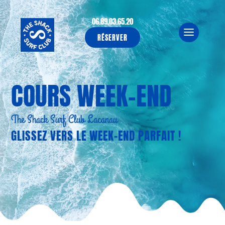
06.89.03.65.20
RÉSERVER
COURS WEEK-END
The Shack Surf Club Lacanau
GLISSEZ VERS LE WEEK-END PARFAIT !