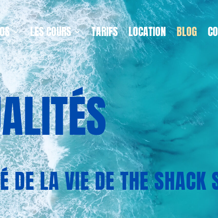
POS
LES COURS
TARIFS
LOCATION
BLOG
CO
ALITÉS
É DE LA VIE DE THE SHACK 